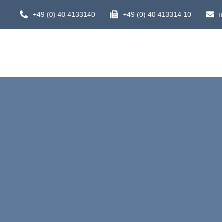
Zum
+49 (0) 40 4133140
+49 (0) 40 413314 10
Inhalt
springen