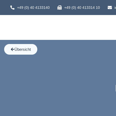
Zum
+49 (0) 40 4133140
+49 (0) 40 413314 10
Inhalt
springen
Übersicht